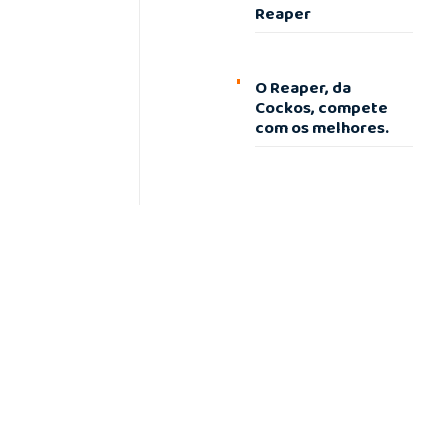
Reaper
O Reaper, da
Cockos, compete
com os melhores.