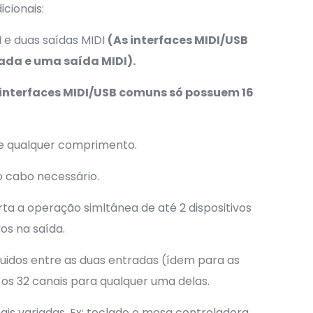
cionais:
I e duas saídas MIDI
(As interfaces MIDI/USB
da e uma saída MIDI).
 interfaces MIDI/USB comuns só possuem 16
 de qualquer comprimento.
o cabo necessário.
rta a operação simltânea de até 2 dispositivos
vos na saída.
buidos entre as duas entradas (ídem para as
s os 32 canais para qualquer uma delas.
ais variadas. Ex: teclado e mesa controladora