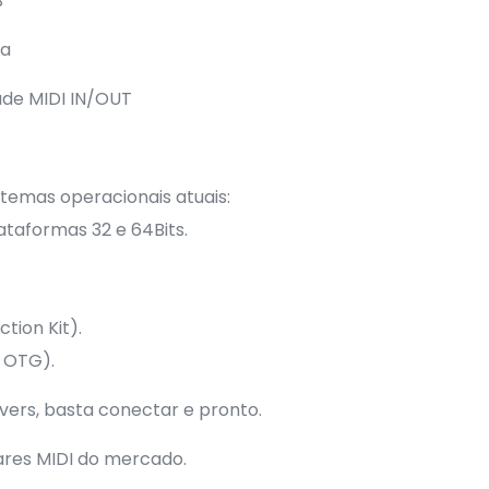
B
ia
ade MIDI IN/OUT
stemas operacionais atuais:
Plataformas 32 e 64Bits.
tion Kit).
r OTG).
ivers, basta conectar e pronto.
res MIDI do mercado.