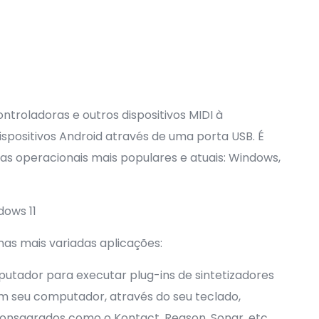
troladoras e outros dispositivos MIDI à
spositivos Android através de uma porta USB. É
s operacionais mais populares e atuais: Windows,
ows 11
 nas mais variadas aplicações:
utador para executar plug-ins de sintetizadores
em seu computador, através do seu teclado,
consagrados como o Kontact, Reason, Sonar, etc.