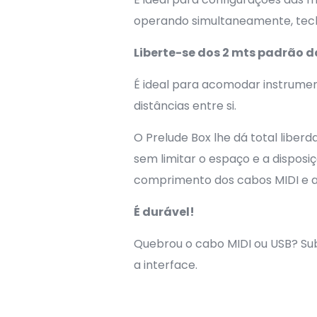
operando simultaneamente, tecla
Liberte-se dos 2 mts padrão d
É ideal para acomodar instrume
distâncias entre si.
O Prelude Box lhe dá total libe
sem limitar o espaço e a disposi
comprimento dos cabos MIDI e a 
É durável!
Quebrou o cabo MIDI ou USB? Subs
a interface.