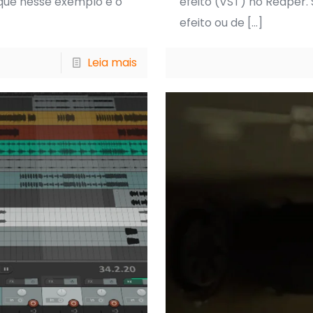
que nesse exemplo é o
efeito (VST) no Reaper.
efeito ou de
[…]
Leia mais