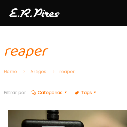
reaper
Home
Artigos
reaper
Filtrar por
Categorias
Tags