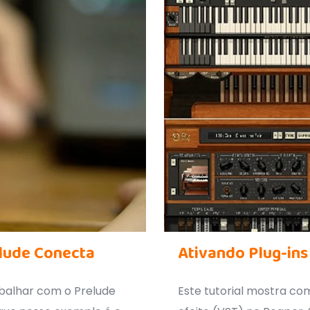
lude Conecta
Ativando Plug-ins
balhar com o Prelude
Este tutorial mostra com