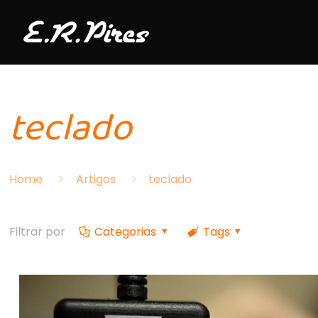
teclado
Home
Artigos
teclado
Filtrar por
Categorias
Tags