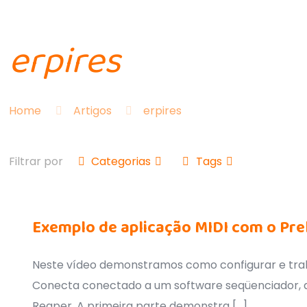
erpires
Home
Artigos
erpires
Filtrar por
Categorias
Tags
Exemplo de aplicação MIDI com o Pre
Neste vídeo demonstramos como configurar e tra
Conecta conectado a um software seqüenciador, 
Reaper. A primeira parte demonstra
[…]